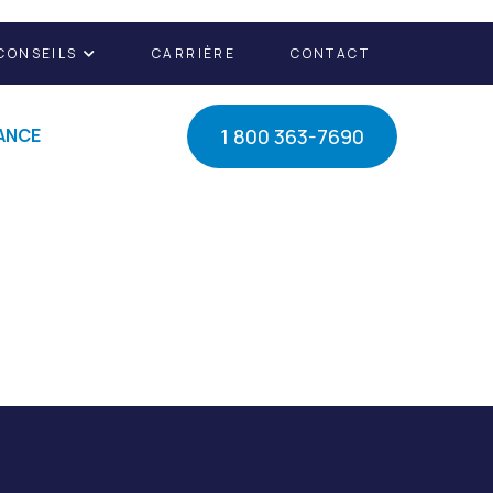
CONSEILS
CARRIÈRE
CONTACT

1 800 363-7690
ANCE