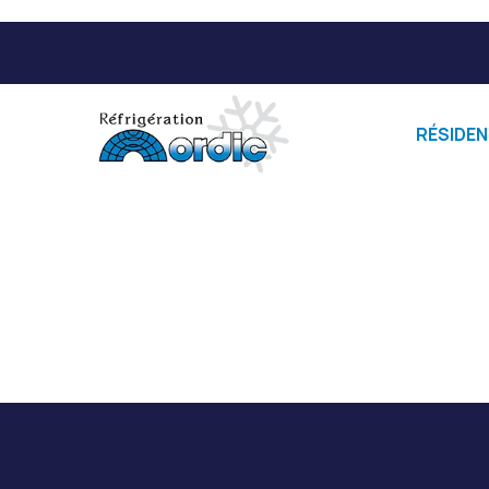
RÉSIDEN
No matching results.