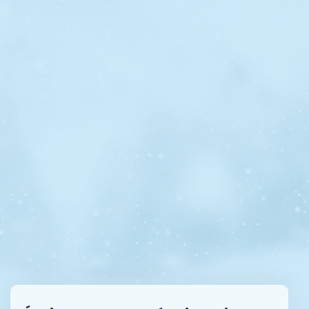
Comptoirs réfrigérés

Entrepôts réfrigérés ou frigorifiques

Machines à glace

Système de réfrigération au CO2

Système parallèle pack

Contrôle centralisé

Vente, réparation et installation de systèmes

réfrigérés