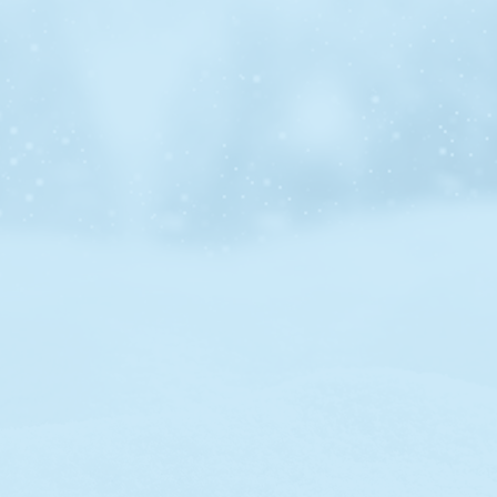
À l’affût des dernières technologies, notre équipe (la
plus grande en région!) s'engage à perfectionner
constamment ses compétences. Cela garantit la
prestation d'un service exceptionnel et contribue à la
croissance continue de notre entreprise.