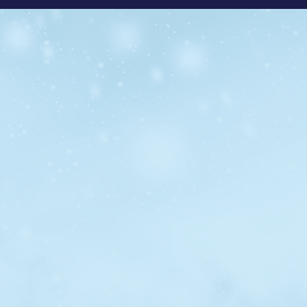
Nos principaux domaines d'intervention
Basés à Alma, nous déployons notre expertise dans les
secteurs résidentiels, commerciaux et industriels de la
région du Saguenay–Lac-Saint-Jean.
Notre champ d'expertise ratisse large, allant de la
réfrigération à la climatisation, en passant par la
ventilation, le chauffage au gaz, les thermopompes, et
bien plus encore.